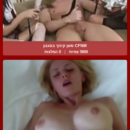
CFNM סשן קינקי בסגנון
5800 צפיות
|
0 המלצות