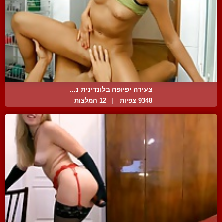
צעירה יפיופה בלונדינית נ...
9348 צפיות
|
12 המלצות