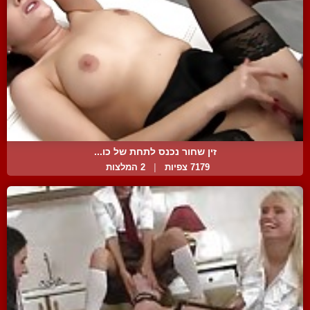
זין שחור נכנס לתחת של כו...
7179 צפיות
|
2 המלצות