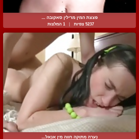
פצצת המין מרילין סאקובה ...
5237 צפיות
|
1 המלצות
נערה מתוקה חווה מין אנאל...