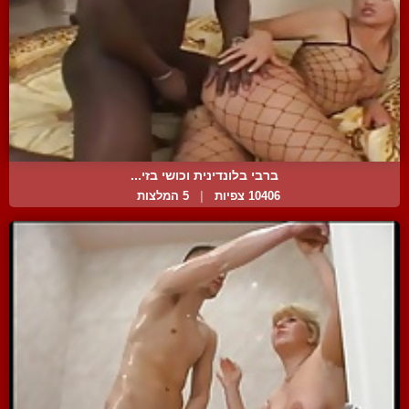
ברבי בלונדינית וכושי בזי...
10406 צפיות
|
5 המלצות