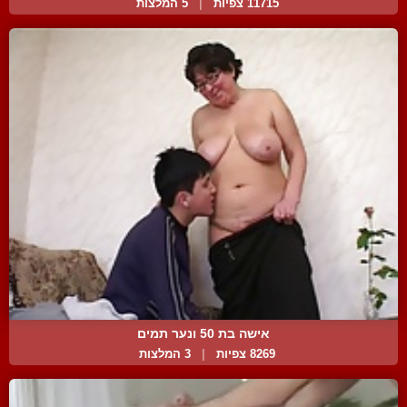
11715 צפיות
|
5 המלצות
אישה בת 50 ונער תמים
8269 צפיות
|
3 המלצות