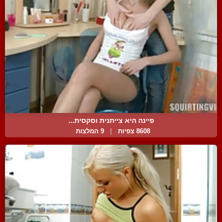
פיינה היא צייתנית וסקסית...
8608 צפיות
|
9 המלצות