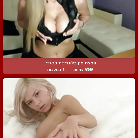
פצצת מין בלונדינית בבגדי...
5346 צפיות
|
1 המלצות