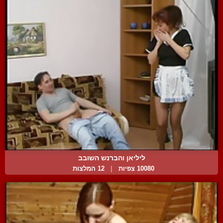
ליליאן והברנש השובב
10080 צפיות
|
12 המלצות