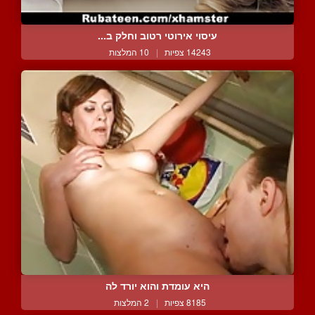
עיסוי אירוטי רטוב וחלק ב...
14243 צפיות
|
10 המלצות
היא עומדת והוא יורד לה
8185 צפיות
|
2 המלצות