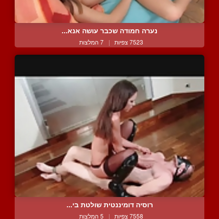
נערה חמודה שכבר עושה אנא...
7523 צפיות
|
7 המלצות
רוסיה דומיננטית שולטת בי...
7558 צפיות
|
5 המלצות