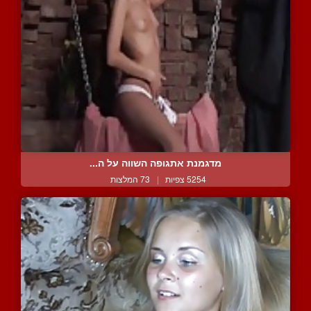
מדגמנת אתגופה השווה על ה...
5254 צפיות
|
73 המלצות