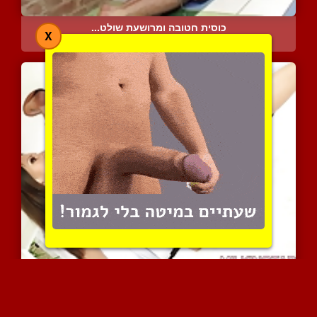
כוסית חטובה ומרושעת שולט...
X
8991 צפיות
|
0 המלצות
פצצת מין חולבת זין מתחת ...
5966 צפיות
|
0 המלצות