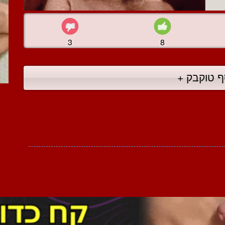
3
8
ף טוקבק +