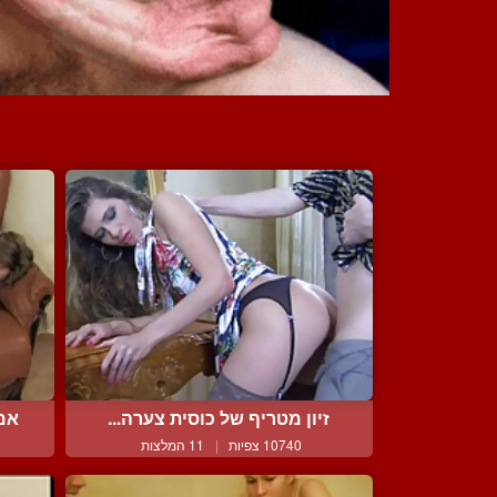
זיון מטריף של כוסית צערה...
אם 
10740 צפיות
|
11 המלצות