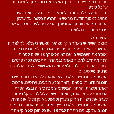
התכנים המופיעים בו, הינך מאשר את הסכמתך להסכם זה
על כל סעיפיו.
נסכם זה עשוי להשתנות ולהתעדכן מידי פעם. האתר אינו
מחויב למסור הודעה מראש או התרעה כלשהי עד עדכון
ההסכם. זוהוי חובתך ואחריותך הבלעדית לעקוב ולקרוא את
פרטי ההסכם במלואם.
המשתמש
בעצם השימוש באתר הינך מצהיר ומאשר כי מלאו לך לפחות
18 שנים. האתר מכיל תכנים פורנוגרפיים למבוגרים בלבד
ואוסר את השימוש בו אם לא מלאו לך 18 שנים לפחות.
הינך מתחייב למסור באתר (במקרה ותתבקש לכך) פרטים
נכונים ואמיתיים בלבד ולא להציג מצג שווא כלשהו או למסור
פרטים פיקטיביים.
המשתמש מתחייב שלא לבצע הונאה כלשהי לרבות הפצת
תוכנות זדוניות, ספאם (דואר זבל), תולעים, וירוסים, פרצות
לאתר ולשרתי האתר. המשתמש מבין כי היה ובצע הפרת
אבטחה כלשהי באתר, האתר רשאי ועלול לפי שיקל דעתו
לערב את רשויות החוק בעניין ולפעול באופן פלילי או אזרחי.
המשתמש מתחייב שלא להפיץ באתר תכנים אסורים ובמיוחד
תכנים של קטינים מתחת לגיל 18 ו/או כל תוכן לא חוקי אחר