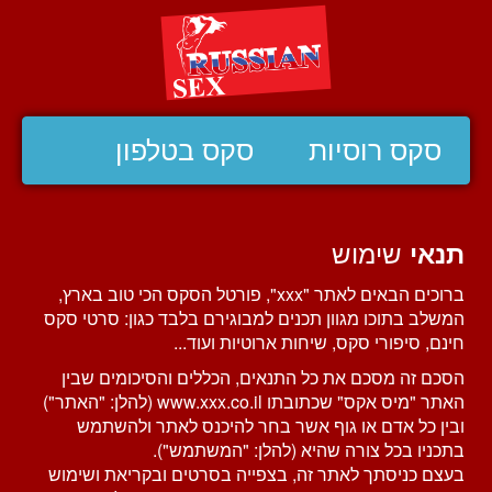
סקס רוסיות
סקס בטלפון
שימוש
תנאי
ברוכים הבאים לאתר "xxx", פורטל הסקס הכי טוב בארץ,
המשלב בתוכו מגוון תכנים למבוגירם בלבד כגון: סרטי
סקס
חינם, סיפורי סקס, שיחות ארוטיות ועוד...
הסכם זה מסכם את כל התנאים, הכללים והסיכומים שבין
האתר "מיס אקס" שכתובתו
www.xxx.co.il
(להלן: "האתר")
ובין כל אדם או גוף אשר בחר להיכנס לאתר ולהשתמש
בתכניו בכל צורה שהיא (להלן: "המשתמש").
בעצם כניסתך לאתר זה, בצפייה בסרטים ובקריאת ושימוש