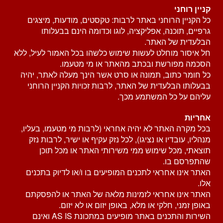
קניין רוחני
כל הקניין הרוחני באתר לרבות: טקסטים, מודעות, מיצגים
גרפיים, תוכנה, אפליקציה, לוגו וכדומה הינם בבעלותו
הבלעדית של האתר.
חל איסור מוחלט לעשות שימוש כלשהו בכל האמור לעיל, ללא
הסכמה מפורשת ובכתב מהאתר או מי מטעמו.
כל חומר כתוב, תמונה או סרט אשר הינך מעלה לאתר, יהיה
בבעלותו הבלעדית של האתר, לרבות זכויות הקניין הרוחני
עליהם על כל המשתמע מכך.
אחריות
בכל מקרה האתר לא יהיה אחראי (לרבות מי מטעמו, בעליו,
מנהליו, עובדיו או נציגו), לכל נזק עקיף או ישיר, לרבות נזק
תוצאתי, מכל שימוש ממי משירותי האתר או מכל תוכן
שהתפרסם בו.
האתר אינו אחראי לתכנים המופיעים בו ו/או לדיוק בתכנים
אלו.
האתר אינו אחראי לזמינות מלאה של האתר או להפסקתם
באופן זמני, חלקי או מלא, באופן יזום או לא יזום.
השירות והתכנים באתר מופיעים במתכונת AS IS ואינם