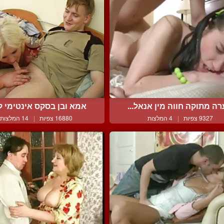
רה מתוקה חווה מין אנאל...
אמא ובן בסקס אינטימי לו
9327 צפיות
|
4 המלצות
16880 צפיות
|
14 המלצות