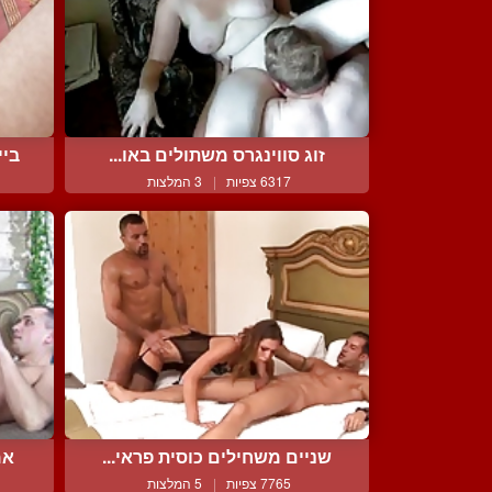
זוג סווינגרס משתולים באו...
ביי
6317 צפיות
|
3 המלצות
שניים משחילים כוסית פראי...
אמ
7765 צפיות
|
5 המלצות