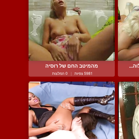
ה...
מהמיטב החם של רוסיה
5981 צפיות
|
0 המלצות