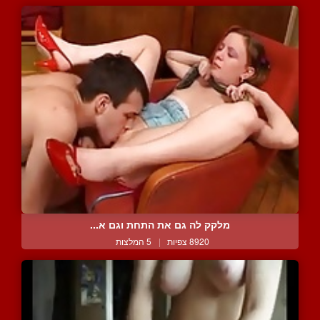
מלקק לה גם את התחת וגם א...
8920 צפיות
|
5 המלצות