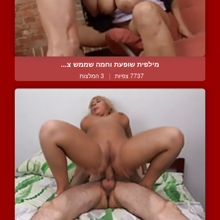
מילפית שופעת וחמה שממש צ...
7737 צפיות
|
3 המלצות