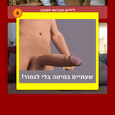
ליליאן והברנש השובב
X
10080 צפיות
|
12 המלצות
גירוי חושני של טוסיק חמו...
6137 צפיות
|
1 המלצות