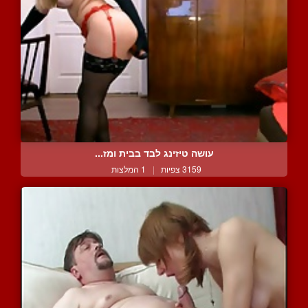
עושה טיזינג לבד בבית ומז...
3159 צפיות
|
1 המלצות