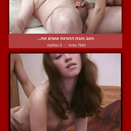
האב והבת החורגת עושים את...
7643 צפיות
|
3 המלצות