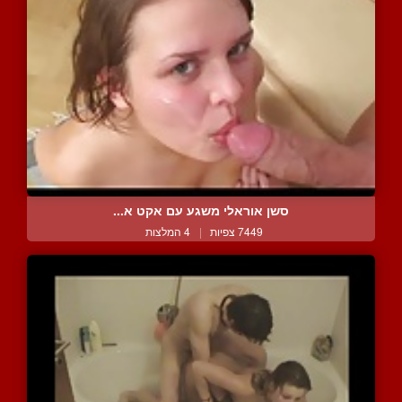
סשן אוראלי משגע עם אקט א...
7449 צפיות
|
4 המלצות