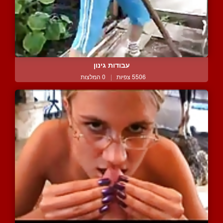
עבודות גינון
5506 צפיות
|
0 המלצות