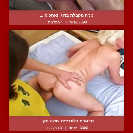
טניה מקבלת בדוגי ואחכ מו...
7593 צפיות
|
1 המלצות
מבוגרת בלונדינית עושה סק...
13300 צפיות
|
3 המלצות