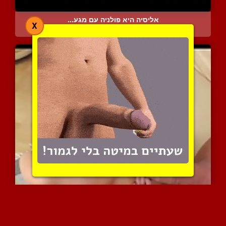
אליסיה היא פולניה עם מגע...
X
5304 צפיות
|
2 המלצות
סשן אוראלי משגע עם אקט א...
7451 צפיות
|
4 המלצות