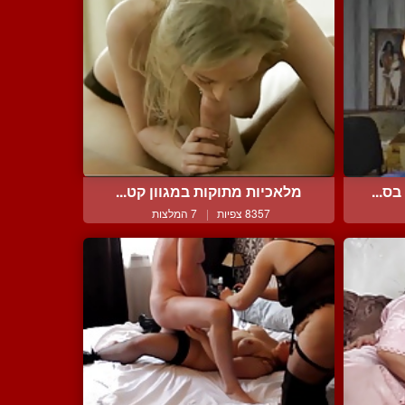
ס...
מלאכיות מתוקות במגוון קט...
8357 צפיות
|
7 המלצות