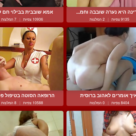
נה היא נערה שובבה וחמ...
אמא שובבית בבילוי חם עם
9135 צפיות
|
2 המלצות
10936 צפיות
|
7 המלצות
יך אומרים לאהוב ברוסית
הרופאה הסוטה בטיפול פטי
8404 צפיות
|
0 המלצות
10588 צפיות
|
8 המלצות