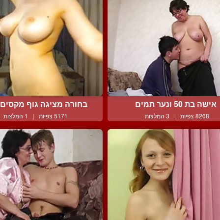
אישה בת 50 ונער תמים
בחורה מציגה גוף מקסים ב
8268 צפיות
|
3 המלצות
5171 צפיות
|
1 המלצות