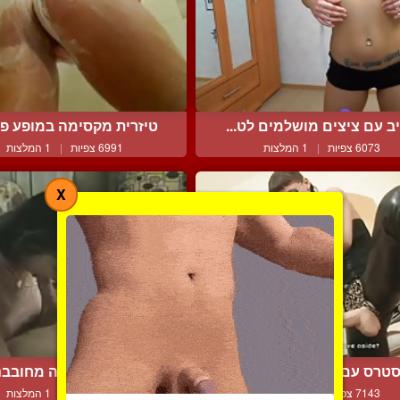
יב עם ציצים מושלמים לט...
טיזרית מקסימה במופע פרט
6073 צפיות
|
1 המלצות
6991 צפיות
|
1 המלצות
X
טרס עם סטרפאון ומכנסי...
עבודת יד ומציצה מחובבני
7143 צפיות
|
2 המלצות
6824 צפיות
|
1 המלצות