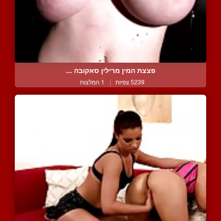
פצצת המין מרילין סאקובה ...
5239 צפיות
|
1 המלצות