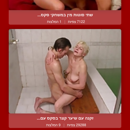
שתי סוטות מין במשחקי סקס...
7122 צפיות
|
1 המלצות
זקנה עם שיער קצר בסקס עם...
29288 צפיות
|
9 המלצות