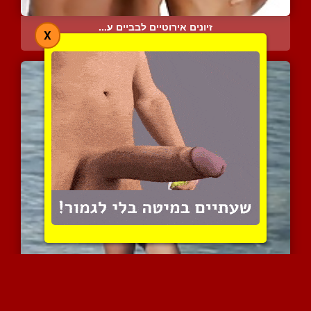
זיונים אירוטיים לבביים ע...
X
13939 צפיות
|
8 המלצות
פצצת מין בלונדינית בחוף ...
10035 צפיות
|
2 המלצות