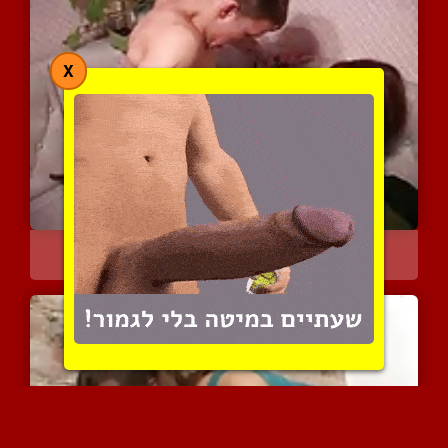
X
אמא חרמנית משתובבת עם נע...
10097 צפיות
|
2 המלצות