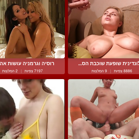
ונדינית שופעת שוכבת הס...
רוסיה וגרמניה עושות אהב
8886 צפיות
|
9 המלצות
7197 צפיות
|
2 המלצות