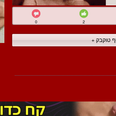
0
2
ף טוקבק +