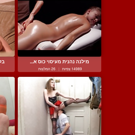
מילנה נהנית מעיסוי כוס א...
בל
14989 צפיות
|
26 המלצות