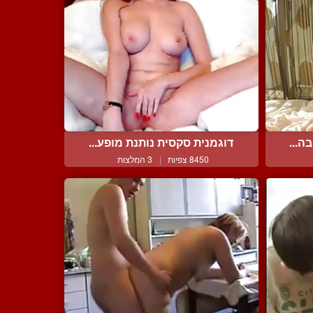
ה...
דוגמנית סקסית נותנת מופע...
8450 צפיות
|
3 המלצות