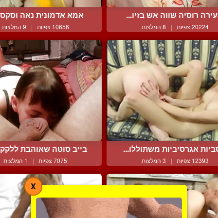
ירה רוסיה שווה אש בזיו...
אמא אדמונית נאה וסקסית
20224 צפיות
|
8 המלצות
10656 צפיות
|
9 המלצות
ביות אגרסיביות משתוללו...
בייב סוטה שאוהבת ללקק ת
12393 צפיות
|
3 המלצות
7075 צפיות
|
1 המלצות
X