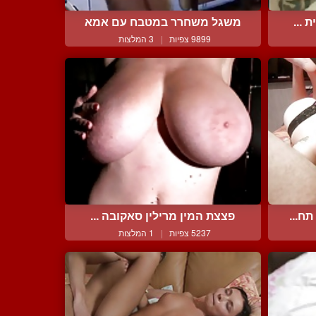
 ...
משגל משחרר במטבח עם אמא
9899 צפיות
|
3 המלצות
ח...
פצצת המין מרילין סאקובה ...
5237 צפיות
|
1 המלצות