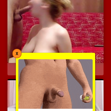
X
בובה שופעת מוצצת לחבר של...
6263 צפיות
|
1 המלצות