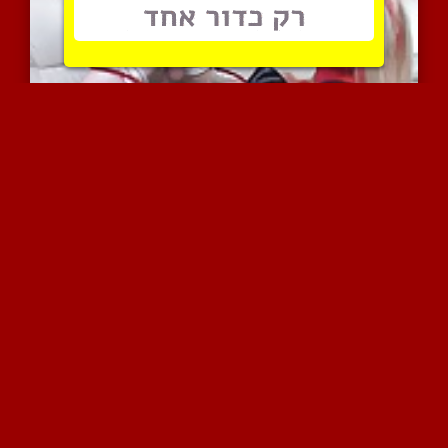
פיסטיג עמוק ממלכת סאדו מ...
6724 צפיות
|
2 המלצות