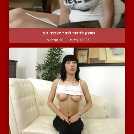
חושק לחדור לתוך ישבנה הצ...
12326 צפיות
|
10 המלצות