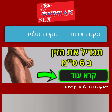
סקס רוסיות
סקס בטלפון
יאנקה רוצה להזדיין איתו