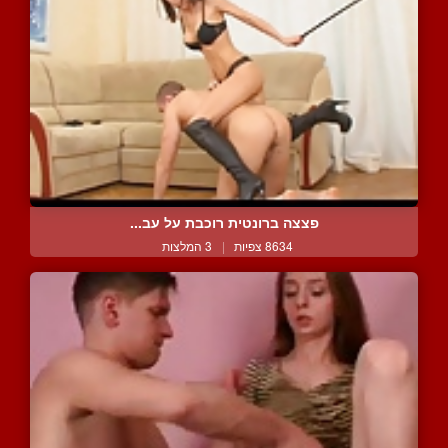
פצצה ברונטית רוכבת על עב...
8634 צפיות
|
3 המלצות