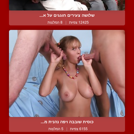
שלושה צעירים חוגגים על א...
12425 צפיות
|
8 המלצות
כוסית שובבה ויפה נהנית מ...
6155 צפיות
|
5 המלצות