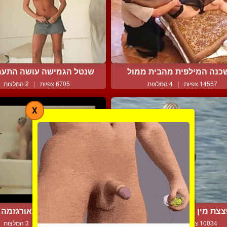
כנה המילפית מהבית ממול
שנטל הגמישה עושה התעמל
14557 צפיות
|
4 המלצות
6705 צפיות
|
2 המלצות
X
צת מין בלונדינית בחוף ...
בחורה קולנית באורגזמה ר
10034 צפיות
|
2 המלצות
7251 צפיות
|
3 המלצות