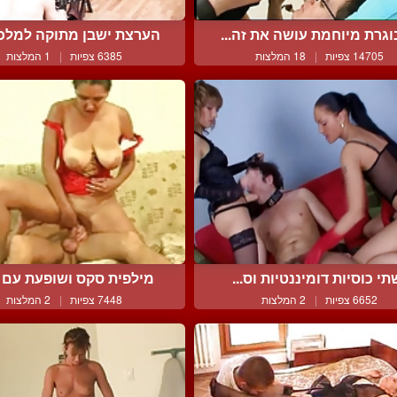
גרת מיוחמת עושה את זה...
הערצת ישבן מתוקה למלכת 
14705 צפיות
|
18 המלצות
6385 צפיות
|
1 המלצות
תי כוסיות דומיננטיות וס...
מילפית סקס ושופעת עם קו
6652 צפיות
|
2 המלצות
7448 צפיות
|
2 המלצות