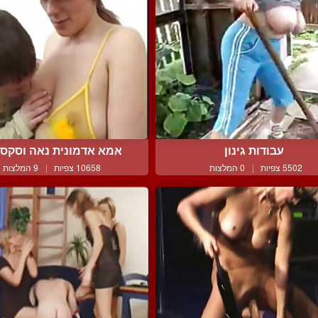
עבודות גינון
אמא אדמונית נאה וסקסית
5502 צפיות
|
0 המלצות
10658 צפיות
|
9 המלצות