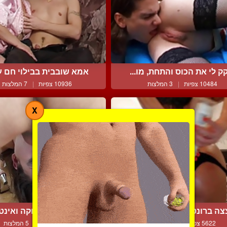
ק לי את הכוס והתחת, מו...
אמא שובבית בבילוי חם עם
10484 צפיות
|
3 המלצות
10936 צפיות
|
7 המלצות
X
ה ברונטית קטנה וצעירה...
דפיקת גרון עמוקה ואינטינ
5622 צפיות
|
2 המלצות
6262 צפיות
|
5 המלצות