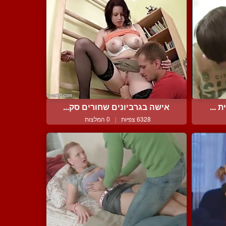
 ...
אישה בגרביונים שחורים סק...
6328 צפיות
|
0 המלצות