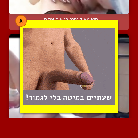
הוא מאוד נהנה לטעום את ה...
X
6082 צפיות
|
5 המלצות
מרילין סאקובה היא הרוסיה...
9540 צפיות
|
14 המלצות