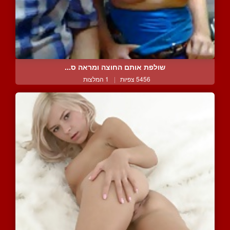
שולפת אותם החוצה ומראה ס...
5456 צפיות
|
1 המלצות