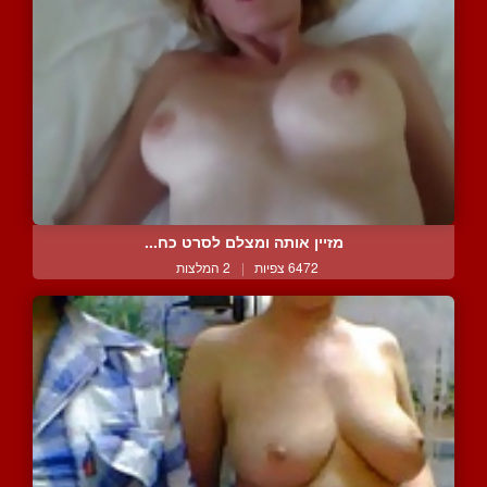
מזיין אותה ומצלם לסרט כח...
6472 צפיות
|
2 המלצות