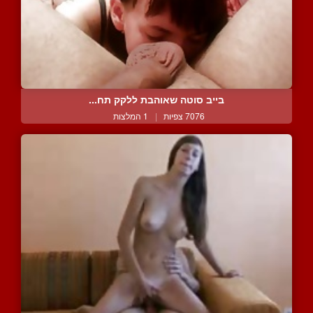
בייב סוטה שאוהבת ללקק תח...
7076 צפיות
|
1 המלצות