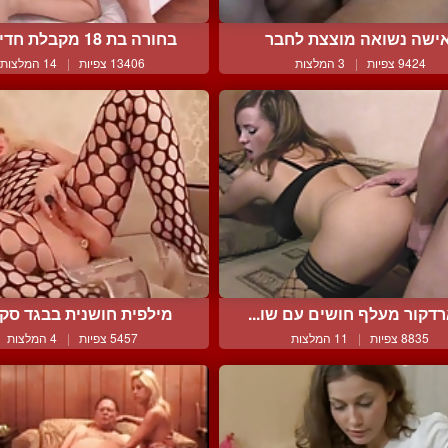
ישה נשואה מוצצת לחבר
בחורה בת 18 מקבלת חדירה ...
9424 צפיות
|
3 המלצות
13406 צפיות
|
14 המלצות
דקור מעלף חושים עם שו...
מילפית חושנית בבגד סקסי
8835 צפיות
|
11 המלצות
5457 צפיות
|
4 המלצות