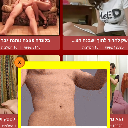
שק לחדור לתוך ישבנה הצ...
בלונדה פצצה נותנת גבר מ
12325 צפיות
|
10 המלצות
8140 צפיות
|
10 המלצות
X
הוא מזיין כל דבר שזז
גוליה יודעת איך לספק ולע
10973 צפיות
|
8 המלצות
6227 צפיות
|
1 המלצות