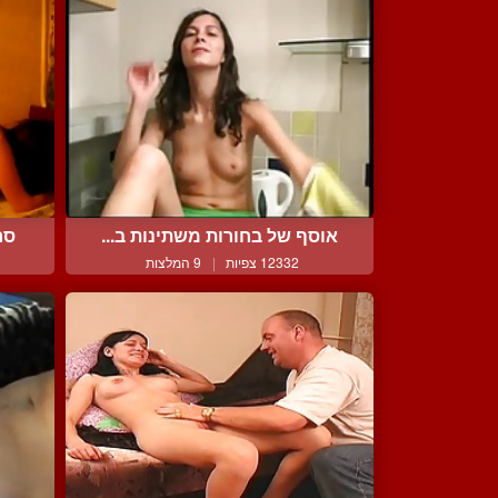
אוסף של בחורות משתינות ב...
סר
12332 צפיות
|
9 המלצות