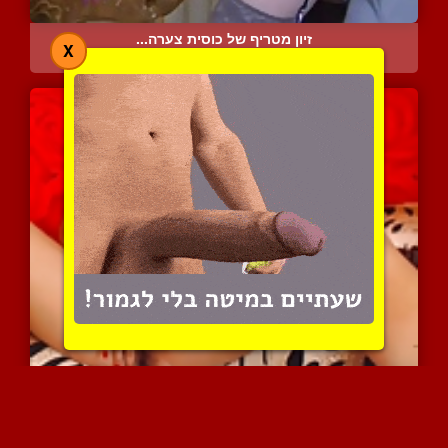
זיון מטריף של כוסית צערה...
X
10742 צפיות
|
11 המלצות
אישה עם כוס שעיר וחזה גד...
9253 צפיות
|
1 המלצות