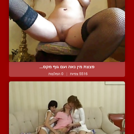
פצצת מין נאה ועם גוף מקס...
5516 צפיות
|
0 המלצות