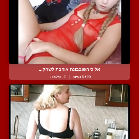
אליס השובבונת אוהבת לשחק...
5895 צפיות
|
2 המלצות