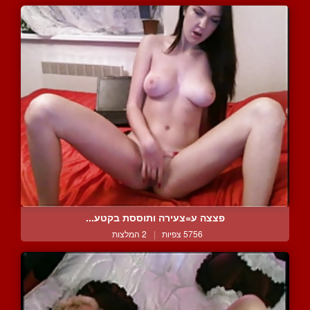
פצצה ע=צעירה ותוססת בקטע...
5756 צפיות
|
2 המלצות