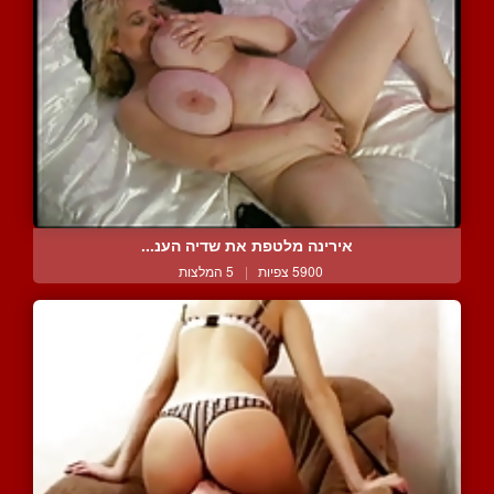
אירינה מלטפת את שדיה הענ...
5900 צפיות
|
5 המלצות