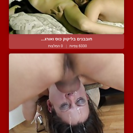
חובבנים בליקוק כוס ואורג...
6330 צפיות
|
0 המלצות