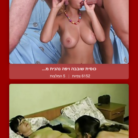
כוסית שובבה ויפה נהנית מ...
6152 צפיות
|
5 המלצות