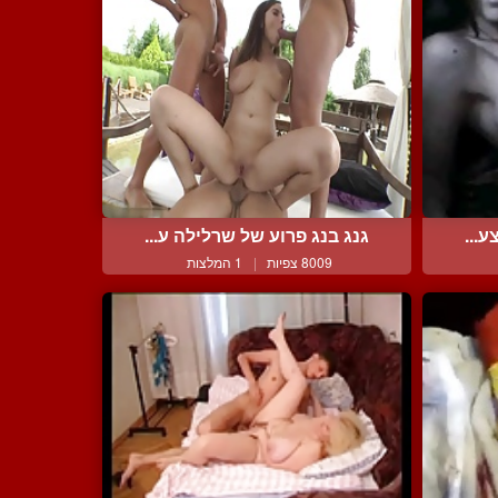
ע...
גנג בנג פרוע של שרלילה ע...
8009 צפיות
|
1 המלצות