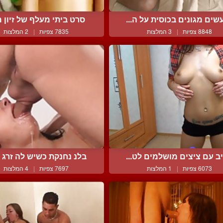
שים מגונים בכוסית על ה...
סרט ביתי מעלף של זיון מ
8848 צפיות
|
3 המלצות
7835 צפיות
|
2 המלצות
יב עם ציצים מושלמים לט...
בלנ נחנקת כשיש לה זרג ע
6073 צפיות
|
1 המלצות
7697 צפיות
|
4 המלצות