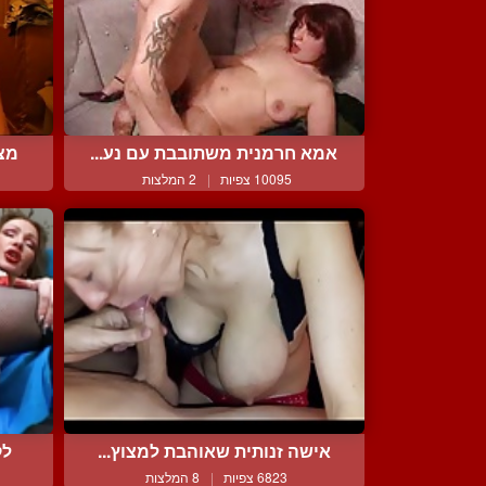
אמא חרמנית משתובבת עם נע...
מצי
10095 צפיות
|
2 המלצות
אישה זנותית שאוהבת למצוץ...
לק
6823 צפיות
|
8 המלצות