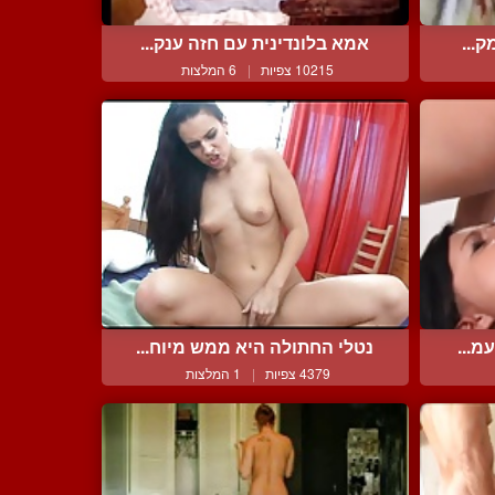
ק...
אמא בלונדינית עם חזה ענק...
10215 צפיות
|
6 המלצות
מ...
נטלי החתולה היא ממש מיוח...
4379 צפיות
|
1 המלצות