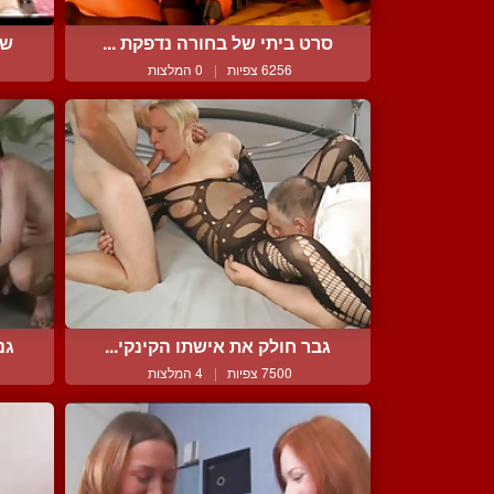
סרט ביתי של בחורה נדפקת ...
שת
6256 צפיות
|
0 המלצות
גבר חולק את אישתו הקינקי...
גנ
7500 צפיות
|
4 המלצות