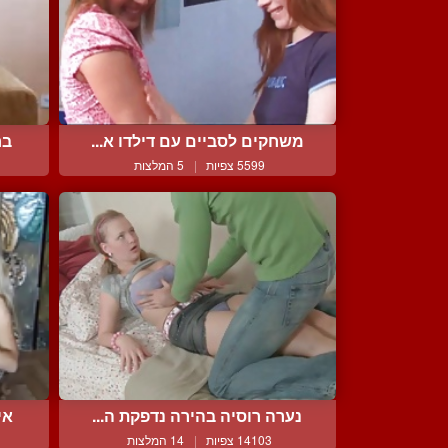
משחקים לסביים עם דילדו א...
בח
5599 צפיות
|
5 המלצות
נערה רוסיה בהירה נדפקת ה...
אי
14103 צפיות
|
14 המלצות