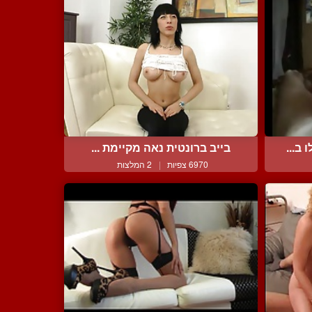
ב...
בייב ברונטית נאה מקיימת ...
6970 צפיות
|
2 המלצות