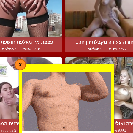
ורה צעירה מקבלת זין חז...
פצצת מין מעלפת חושפת גו
7727 צפיות
|
3 המלצות
5401 צפיות
|
1 המלצות
X
רה ואוליה עושות אהבה ב...
מבוגר חרמן והפרגית המתו
6854 צפיות
|
6 המלצות
10384 צפיות
|
3 המלצות