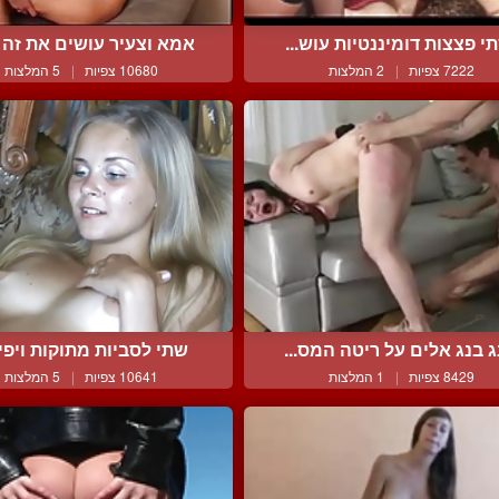
י פצצות דומיננטיות עוש...
אמא וצעיר עושים את זה ב
7222 צפיות
|
2 המלצות
10680 צפיות
|
5 המלצות
ג בנג אלים על ריטה המס...
שתי לסביות מתוקות ויפייפ
8429 צפיות
|
1 המלצות
10641 צפיות
|
5 המלצות