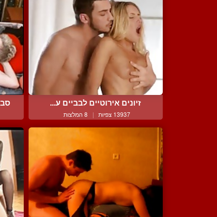
זיונים אירוטיים לבביים ע...
סבת
13937 צפיות
|
8 המלצות