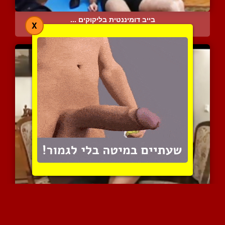
בייב דומיננטית בליקוקים ...
X
4552 צפיות
|
0 המלצות
גבר חרמן שם את ידיו על צ...
10125 צפיות
|
5 המלצות