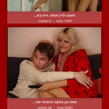
תענוג לזיין אותה. היא בא...
17057 צפיות
|
6 המלצות
אמא ובן באקט אינטימי ומר...
32391 צפיות
|
26 המלצות