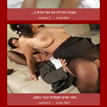
פצצה נהדרת עם גוף הורס ב...
8941 צפיות
|
2 המלצות
שתי נשים סקסיות וגבר במש...
7497 צפיות
|
2 המלצות