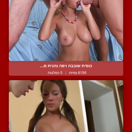
כוסית שובבה ויפה נהנית מ...
6156 צפיות
|
5 המלצות