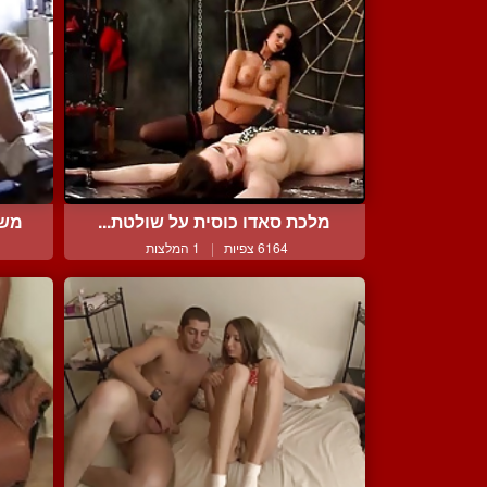
מלכת סאדו כוסית על שולטת...
משג
6164 צפיות
|
1 המלצות