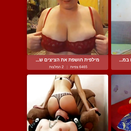
מ...
מילפית חושפת את הציצים ש...
6465 צפיות
|
2 המלצות