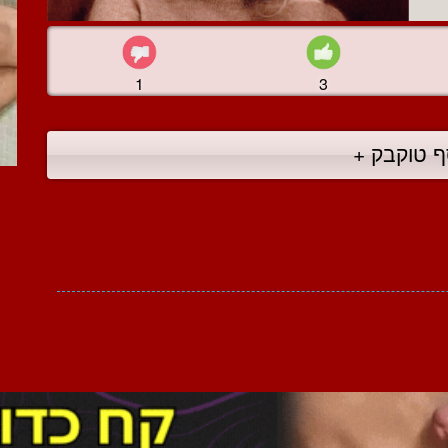
1
3
ף טוקבק +