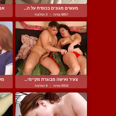
מעשים מגונים בכוסית על ה...
אם 
8851 צפיות
|
3 המלצות
צעיר ואישה מבוגרת מקיימי...
משח
8932 צפיות
|
8 המלצות