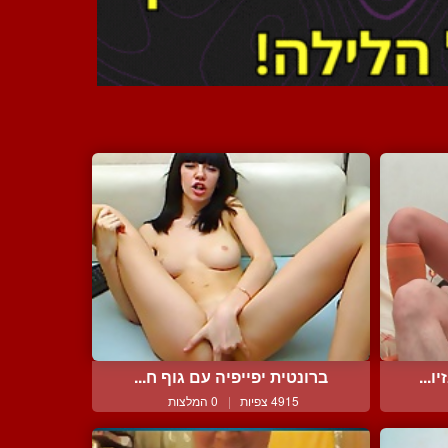
...
ברונטית יפייפיה עם גוף ח...
4915 צפיות
|
0 המלצות