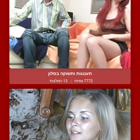
תענוגות ותשוקה בסלון
7772 צפיות
|
13 המלצות