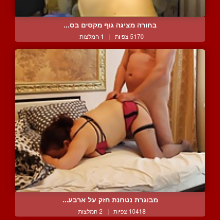
בחורה מציגה גוף מקסים בס...
5170 צפיות
|
1 המלצות
מבוגרת נטחנת חזק על ארבע...
10418 צפיות
|
2 המלצות