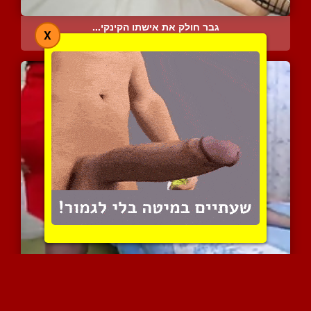
גבר חולק את אישתו הקינקי...
X
7497 צפיות
|
4 המלצות
אמא באה לבדוק מה שלומו
11092 צפיות
|
12 המלצות