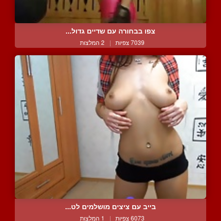
צפו בבחורה עם שדיים גדול...
7039 צפיות
|
2 המלצות
בייב עם ציצים מושלמים לט...
6073 צפיות
|
1 המלצות