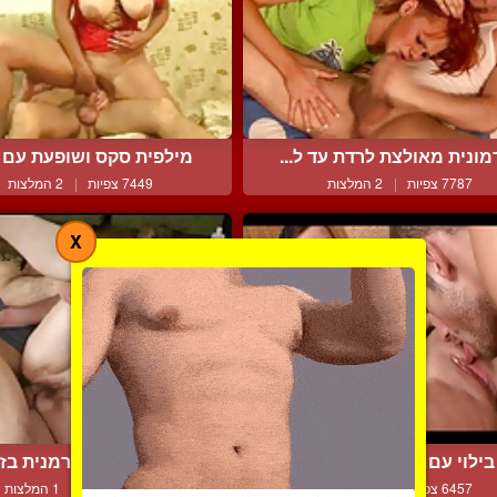
ונית מאולצת לרדת עד ל...
מילפית סקס ושופעת עם קו
7787 צפיות
|
2 המלצות
7449 צפיות
|
2 המלצות
X
בילוי עם מיסטרס מרישה
אמא שופעת וחרמנית בזיון
6457 צפיות
|
3 המלצות
11677 צפיות
|
1 המלצות