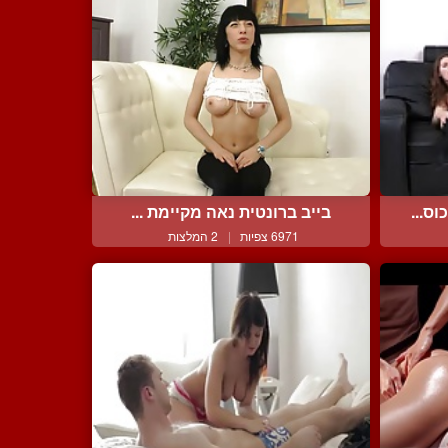
ס...
בייב ברונטית נאה מקיימת ...
6971 צפיות
|
2 המלצות