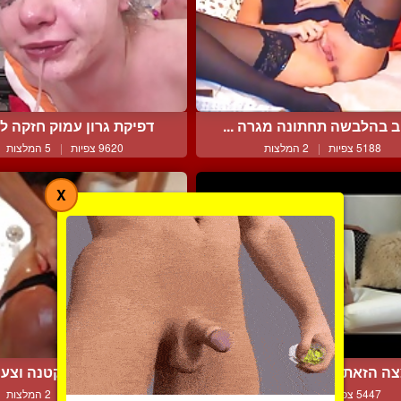
ב בהלבשה תחתונה מגרה ...
דפיקת גרון עמוק חזקה לל
5188 צפיות
|
2 המלצות
9620 צפיות
|
5 המלצות
X
ה הזאת ממש משתוקקת ש...
פצצה ברונטית קטנה וצעיר
5447 צפיות
|
3 המלצות
5622 צפיות
|
2 המלצות