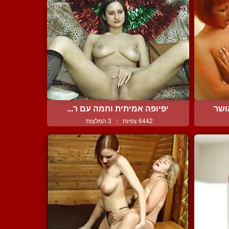
ושר
יפיופה אמיתית וחמה עם ר...
6442 צפיות
|
3 המלצות