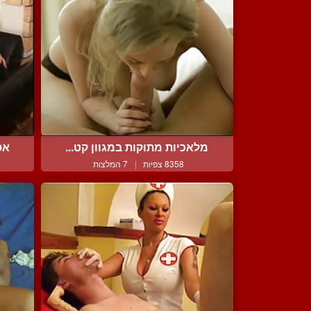
מלאכיות מתוקות במגוון קט...
אס
8358 צפיות
|
7 המלצות