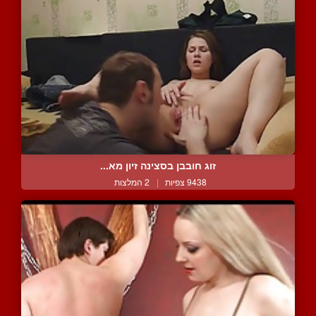
זוג חובבן בסצינה זיון מא...
9438 צפיות
|
2 המלצות