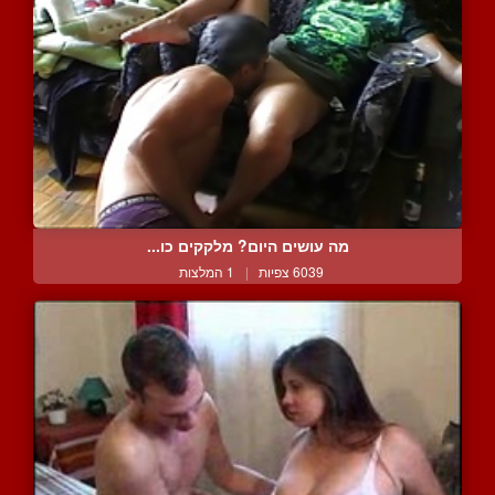
מה עושים היום? מלקקים כו...
6039 צפיות
|
1 המלצות