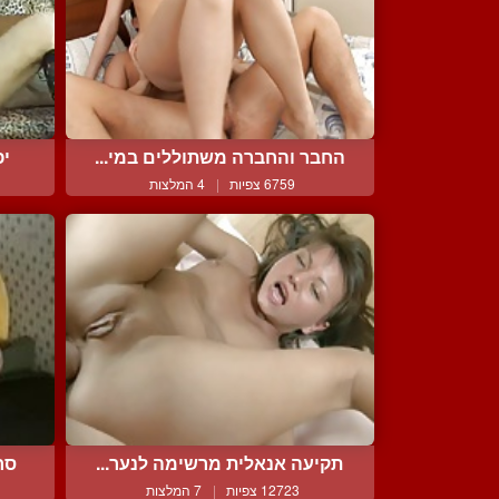
החבר והחברה משתוללים במי...
יפ
6759 צפיות
|
4 המלצות
תקיעה אנאלית מרשימה לנער...
סר
12723 צפיות
|
7 המלצות