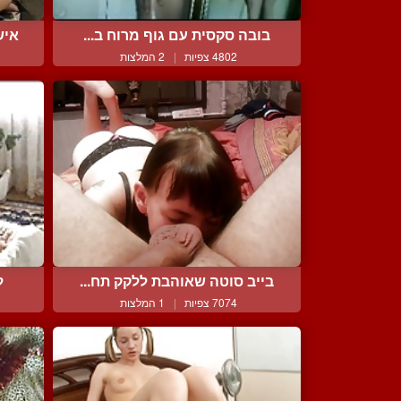
בובה סקסית עם גוף מרוח ב...
איש
4802 צפיות
|
2 המלצות
בייב סוטה שאוהבת ללקק תח...
ל
7074 צפיות
|
1 המלצות