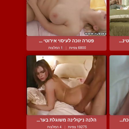
נ...
פטרה זוכה לעיסוי אירוטי ...
6800 צפיות
|
1 המלצות
ח...
הלנה ניקולינה משוגלת בער...
19275 צפיות
|
4 המלצות