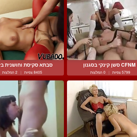
CFNM סשן קינקי בסגנון
סבתא סקיסת וחושנית בזיו
5799 צפיות
|
0 המלצות
8405 צפיות
|
2 המלצות