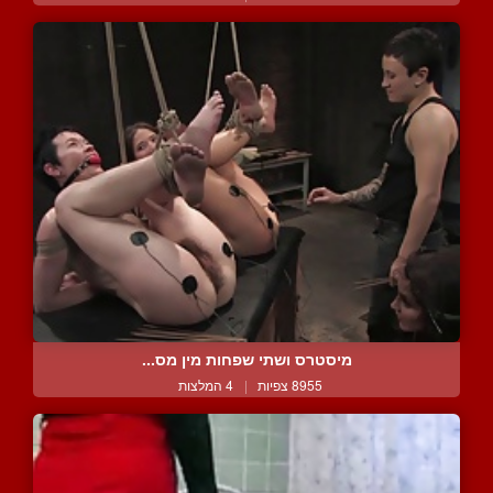
מיסטרס ושתי שפחות מין מס...
8955 צפיות
|
4 המלצות