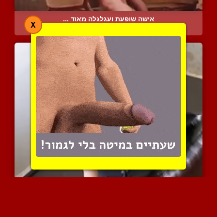
אישה שופעת ועגלגלה מאוד ...
X
8636 צפיות
|
9 המלצות
מיסטרס רוסיה מפגינה כישו...
6112 צפיות
|
2 המלצות