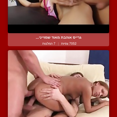
גרייס אוהבת מאוד שמזייני...
7052 צפיות
|
7 המלצות