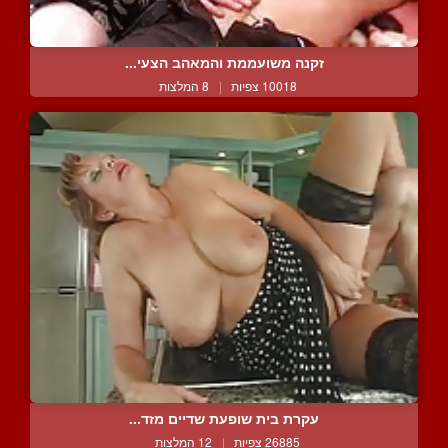
זקנה משועממת והמאהב הצעי...
10018 צפיות
|
8 המלצות
עקרת בית שופעת שדיים מזד...
26885 צפיות
|
12 המלצות