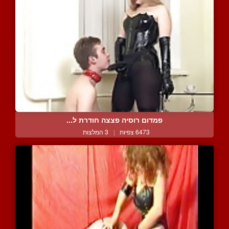
פמדום רוסיה פצצה חודרת ל...
6473 צפיות
|
3 המלצות