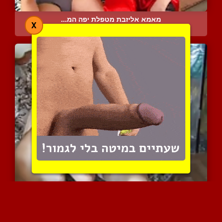
מאמא אליזבת מטפלת יפה המ...
X
8221 צפיות
|
8 המלצות
אירה ואוליה עושות אהבה ב...
6856 צפיות
|
6 המלצות