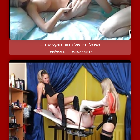
משגל חם של בחור תוקע את ...
12011 צפיות
|
6 המלצות