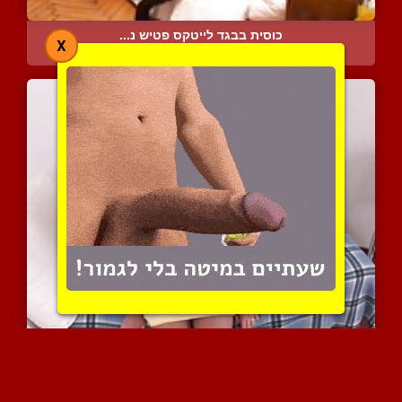
כוסית בבגד לייטקס פטיש נ...
X
4766 צפיות
|
1 המלצות
לילי החמודה מאוד אוהבת ש...
7113 צפיות
|
4 המלצות