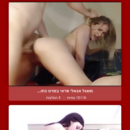
משגל אנאלי פראי בסרט כחו...
15116 צפיות
|
5 המלצות