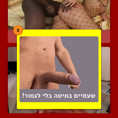
X
ברבי בלונדינית וכושי בזי...
10407 צפיות
|
5 המלצות