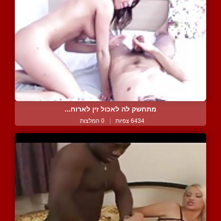
מתחשק לה לאכול זין לארוח...
6434 צפיות
|
0 המלצות