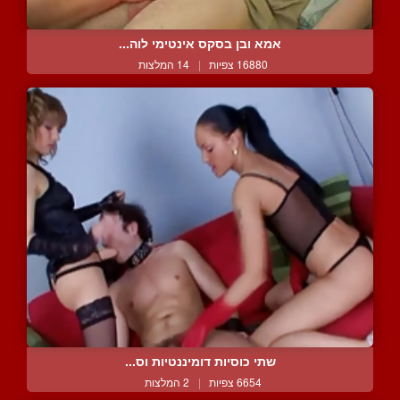
אמא ובן בסקס אינטימי לוה...
16880 צפיות
|
14 המלצות
שתי כוסיות דומיננטיות וס...
6654 צפיות
|
2 המלצות