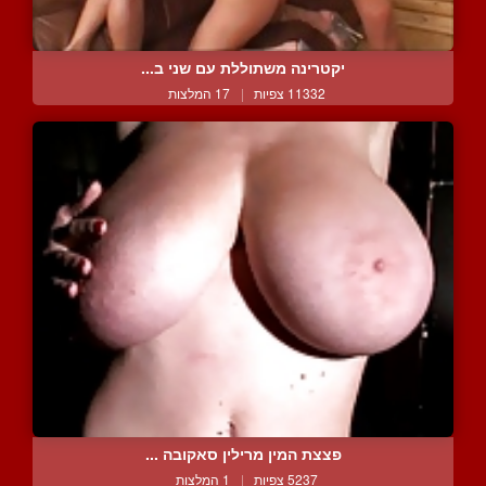
יקטרינה משתוללת עם שני ב...
11332 צפיות
|
17 המלצות
פצצת המין מרילין סאקובה ...
5237 צפיות
|
1 המלצות