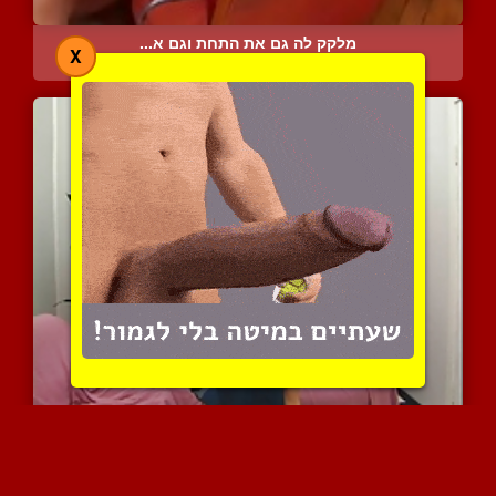
מלקק לה גם את התחת וגם א...
X
8920 צפיות
|
5 המלצות
הוא מזיין כל דבר שזז
10973 צפיות
|
8 המלצות