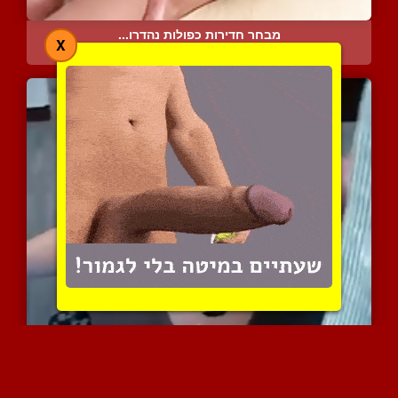
מבחר חדירות כפולות נהדרו...
X
8266 צפיות
|
6 המלצות
מציצת זין וגמירה בפה מהש...
11229 צפיות
|
3 המלצות