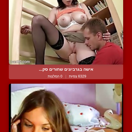
אישה בגרביונים שחורים סק...
6329 צפיות
|
0 המלצות