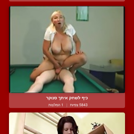
כיף לשחק איתך סנוקר
5843 צפיות
|
1 המלצות