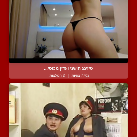
טיזינג חושני ועדין מכוסי...
7702 צפיות
|
2 המלצות