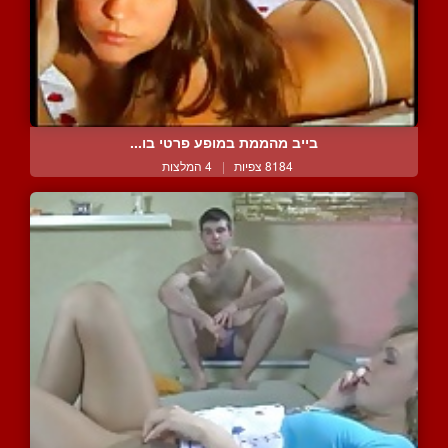
בייב מהממת במופע פרטי בו...
8184 צפיות
|
4 המלצות