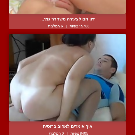
זיון חם לצעירה משחרר גמי...
15766 צפיות
|
6 המלצות
איך אומרים לאהוב ברוסית
8405 צפיות
|
0 המלצות