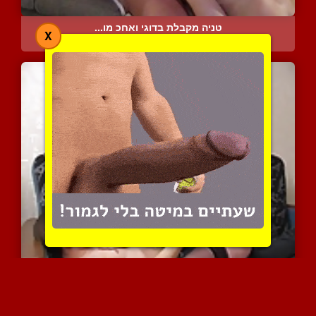
טניה מקבלת בדוגי ואחכ מו...
X
7592 צפיות
|
1 המלצות
אמא רוצה משהו ממך
8821 צפיות
|
4 המלצות