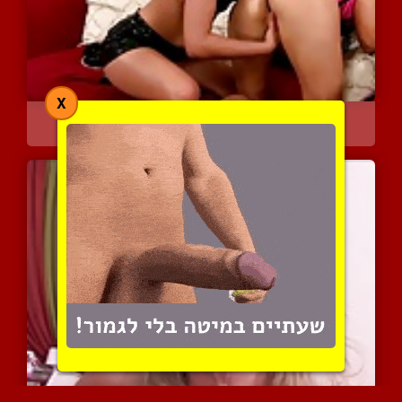
X
שתי סוטות מין במשחקי סקס...
7119 צפיות
|
1 המלצות