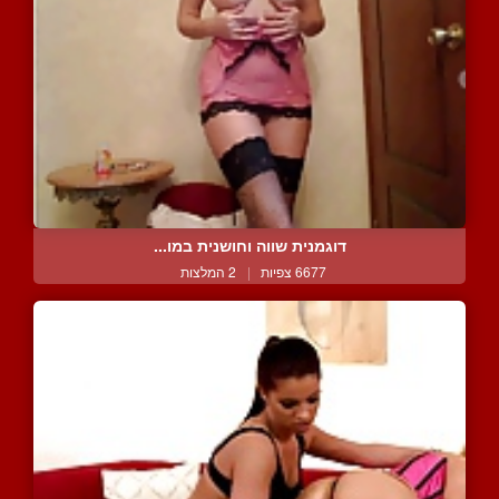
דוגמנית שווה וחושנית במו...
6677 צפיות
|
2 המלצות