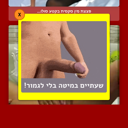
פצצת מין סקסית בקטע סולו...
X
6488 צפיות
|
1 המלצות
מהמיטב החם של רוסיה
5985 צפיות
|
0 המלצות