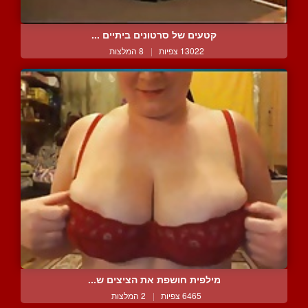
קטעים של סרטונים ביתיים ...
13022 צפיות
|
8 המלצות
מילפית חושפת את הציצים ש...
6465 צפיות
|
2 המלצות