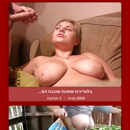
בלונדינית שופעת שוכבת הס...
8888 צפיות
|
9 המלצות