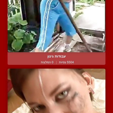
עבודות גינון
5504 צפיות
|
0 המלצות