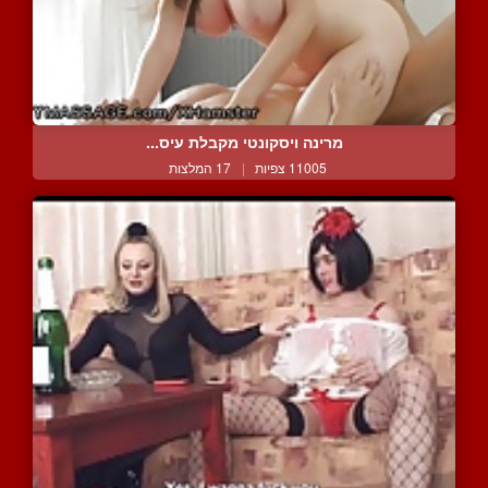
מרינה ויסקונטי מקבלת עיס...
11005 צפיות
|
17 המלצות