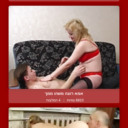
אמא רוצה משהו ממך
8823 צפיות
|
4 המלצות