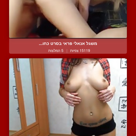
משגל אנאלי פראי בסרט כחו...
15119 צפיות
|
5 המלצות