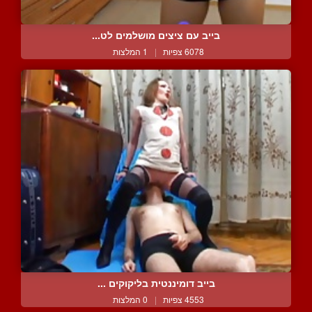
בייב עם ציצים מושלמים לט...
6078 צפיות
|
1 המלצות
בייב דומיננטית בליקוקים ...
4553 צפיות
|
0 המלצות