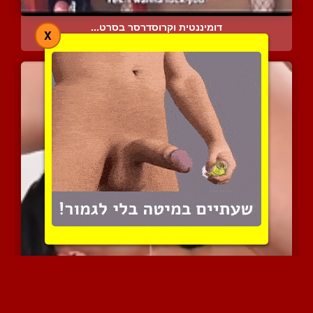
דומיננטית וקרוסדרסר בסרט...
X
6049 צפיות
|
2 המלצות
בלנ נחנקת כשיש לה זרג עמ...
7700 צפיות
|
4 המלצות