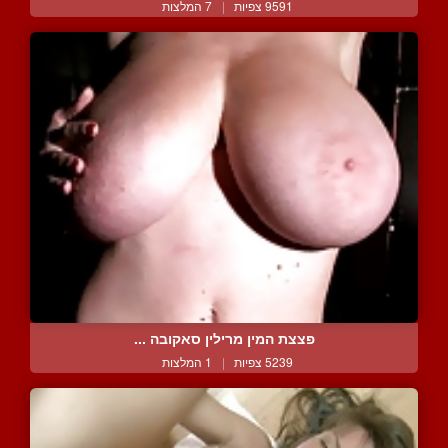
9591 צפיות
|
7 המלצות
פצצת המין מרילין סאקובה ...
5239 צפיות
|
1 המלצות