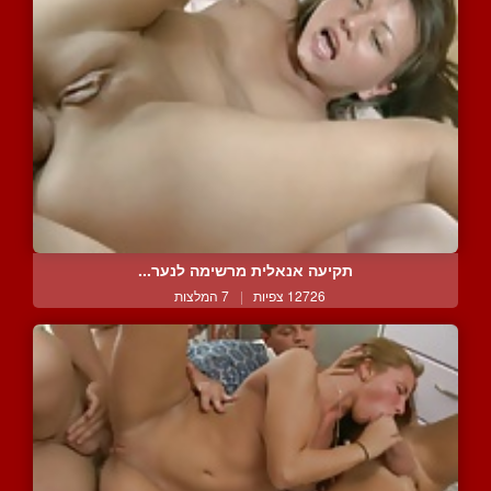
תקיעה אנאלית מרשימה לנער...
12726 צפיות
|
7 המלצות