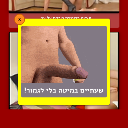
פצצה ברונטית רוכבת על עב...
X
8638 צפיות
|
3 המלצות
פוט פטיש קינקי בין שתי ב...
6436 צפיות
|
1 המלצות